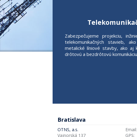
Telekomunikač
Zabezpečujeme projekciu, inžin
telekomunikačných stavieb, ak
metalické líniové stavby, ako aj
drôtovú a bezdrôtovú komunikáci
Bratislava
OTNS, a.s.
Email:
Vajnorská 137
GPS: