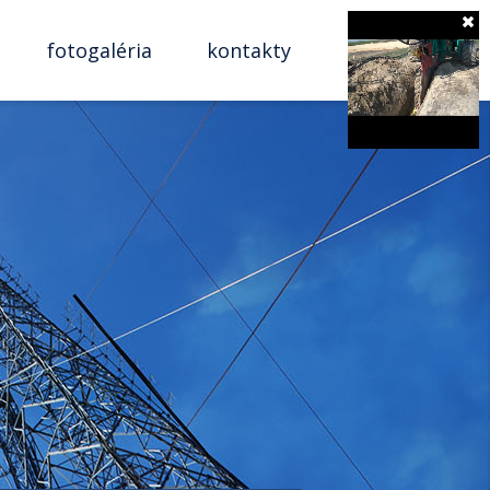
fotogaléria
kontakty
SK
EN