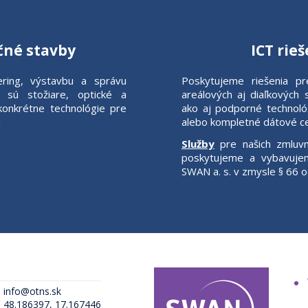
né stavby
ICT rie
iering, výstavbu a správu
Poskytujeme riešenia pr
o sú stožiare, optické a
areálových aj diaľkových 
 konkrétne technológie pre
ako aj podporné technoló
u
alebo kompletné dátové c
Služby
pre našich zmluvn
poskytujeme a vybavujem
SWAN a. s. v zmysle § 66 o
info@otns.sk
48.186397, 17.167446