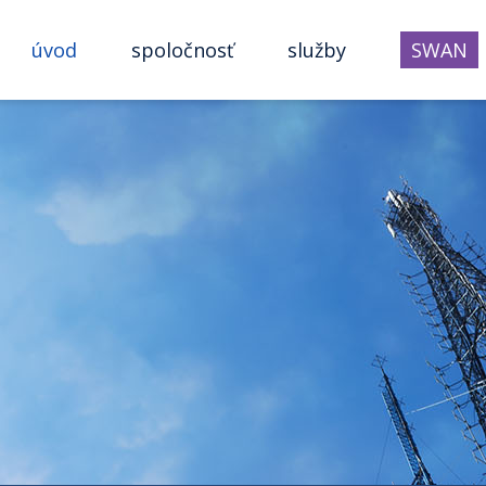
úvod
spoločnosť
služby
SWAN